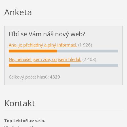
Anketa
Líbí se Vám náš nový web?
Ano, je přehledný a plný informací.
(1 926)
Ne, nenašel jsem zde, co jsem hledal.
(2 403)
Celkový počet hlasů:
4329
Kontakt
Top Lektoři.cz s.r.o.