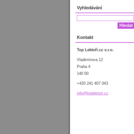
Vyhledávání
Kontakt
Top Lektoři.cz s.r.o.
Vladimírova 12
Praha 4
140 00
+420 241 407 043
info@top
lektori.
cz