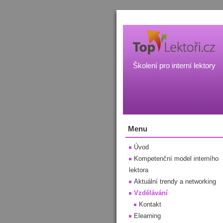
Školení pro interní lektory
Menu
Úvod
Kompetenční model interního
lektora
Aktuální trendy a networking
Vzdělávání
Kontakt
Elearning