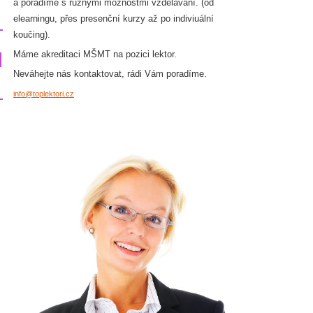
a poradíme s různými mož
nos
tmi vzdělávání. (od
elearningu, přes presenční kurzy až po indiviuální
koučing).
Máme akreditaci MŠMT na pozici lektor.
Neváhejte nás kontaktovat, rádi Vám poradíme.
info@toplektori.cz