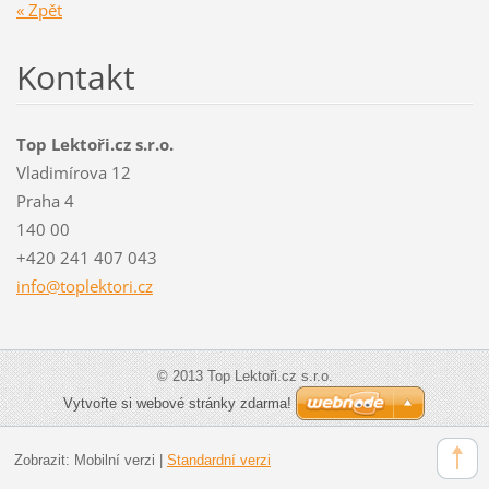
« Zpět
Kontakt
Top Lektoři.cz s.r.o.
Vladimírova 12
Praha 4
140 00
+420 241 407 043
info@top
lektori.
cz
© 2013 Top Lektoři.cz s.r.o.
Vytvořte si webové stránky zdarma!
Zobrazit:
Mobilní verzi
|
Standardní verzi