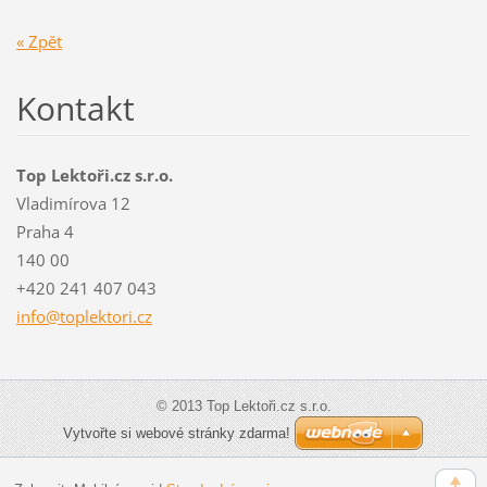
« Zpět
Kontakt
Top Lektoři.cz s.r.o.
Vladimírova 12
Praha 4
140 00
+420 241 407 043
info@top
lektori.
cz
© 2013 Top Lektoři.cz s.r.o.
Vytvořte si webové stránky zdarma!