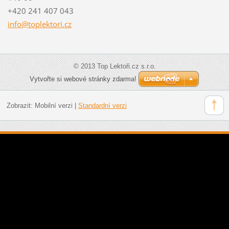
+420 241 407 043
info@top
lektori.
cz
© 2013 Top Lektoři.cz s.r.o.
Vytvořte si webové stránky zdarma!
Zobrazit:
Mobilní verzi
|
Standardní verzi